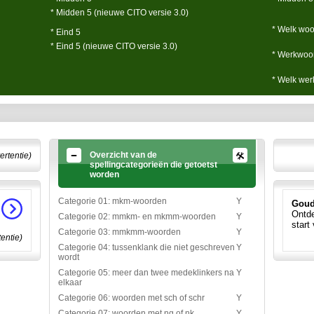
* Midden 5 (nieuwe CITO versie 3.0)
* Welk woor
* Eind 5
* Eind 5 (nieuwe CITO versie 3.0)
* Werkwoor
* Welk werk
Overzicht van de
ertentie)
spellingcategorieën die getoetst
worden
Categorie 01: mkm-woorden
Y
Goud
Ontde
Categorie 02: mmkm- en mkmm-woorden
Y
start
Categorie 03: mmkmm-woorden
Y
tentie)
Categorie 04: tussenklank die niet geschreven
Y
wordt
Categorie 05: meer dan twee medeklinkers na
Y
elkaar
Categorie 06: woorden met sch of schr
Y
Categorie 07: woorden met ng of nk
Y