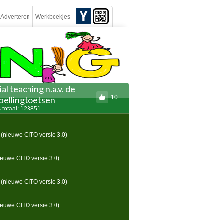
Adverteren
Werkboekjes
l teaching n.a.v. de
10
pellingtoetsen
 totaal: 123851
 (nieuwe CITO versie 3.0)
nieuwe CITO versie 3.0)
 (nieuwe CITO versie 3.0)
nieuwe CITO versie 3.0)