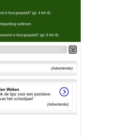
d is fout gespeld? (gr. 4 t/m 8)
dspelling oefenen
woord is fout gespeld? (gr. 6 t/m 8)
(Advertentie)
en Weken
k de tips voor een positieve
 van het schooljaar!
(Advertentie)