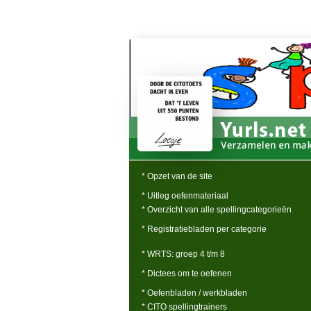
* Opzet van de site
* Uitleg oefenmateriaal
* Overzicht van alle spellingcategorieën
* Registratiebladen per categorie
* WRTS: groep 4 t/m 8
* Dictees om te oefenen
* Oefenbladen / werkbladen
* CITO spellingtrainers